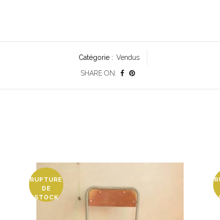
Catégorie :
Vendus
SHARE ON:
RUPTURE
R
DE
STOCK