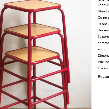
Taboure
Structu
Ce ne s
ils ont
dessus.
Ils ser
comptoi
autour 
Dimens
Prix in
Livrais
Ruptur