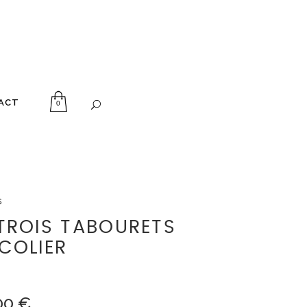
ACT
0
s
 TROIS TABOURETS
ÉCOLIER
00
€